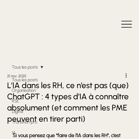
Tous les posts
21 nov. 2025
Tous les posts
L’IA dans les RH, ce n’est pas (que)
Organisation
ChatGPT : 4 types d’IA à connaître
RSE
absolument (et comment les PME
Digital
peuvent en tirer parti)
Transition pro
IA
Si vous pensez que “faire de l’IA dans les RH”, c’est 